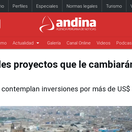
io
Perfiles
Especiales
Normas legales
Turismo
arrow_drop_down
timo
Actualidad
Galería
Canal Online
Videos
Podcas
les proyectos que le cambiarán
s contemplan inversiones por más de US$