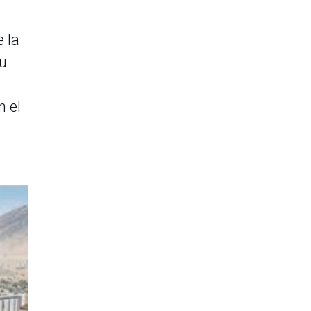
e la
su
n el