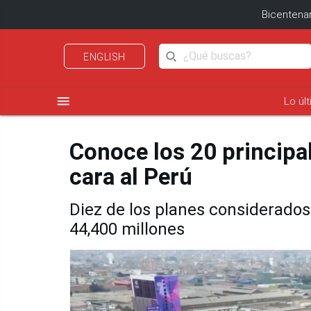
Bicentenar
ENGLISH
menu
Lo úl
Conoce los 20 principa
cara al Perú
Diez de los planes considerado
44,400 millones