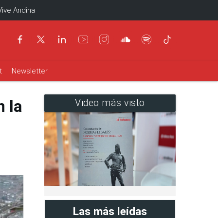
Vive Andina
t
Newsletter
 la
Video más visto
Las más leídas