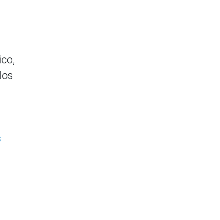
ico,
los
s
.