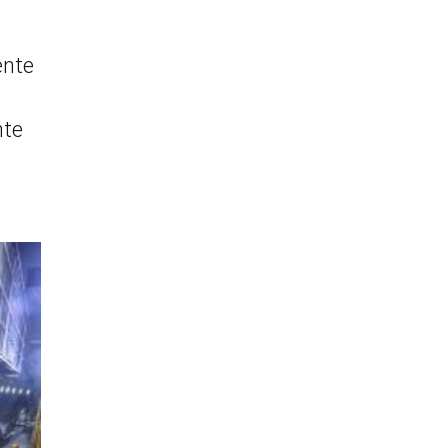
ente
nte