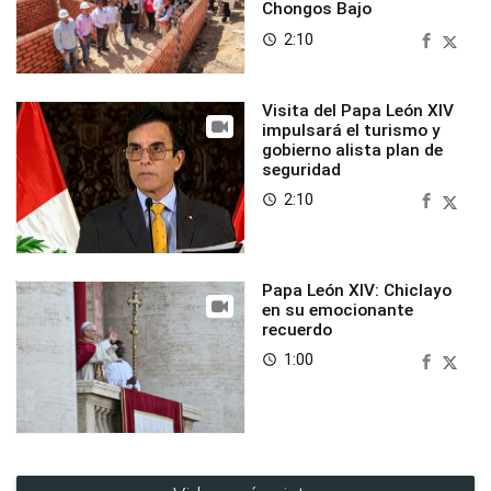
Chongos Bajo
2:10
access_time
Visita del Papa León XIV
impulsará el turismo y
gobierno alista plan de
seguridad
2:10
access_time
Papa León XIV: Chiclayo
en su emocionante
recuerdo
1:00
access_time