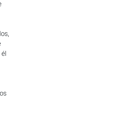
e
los,
e
 él
dos