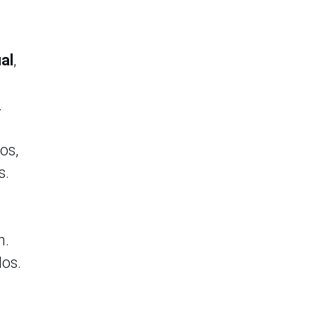
ual
,
.
os,
s.
n.
dos.