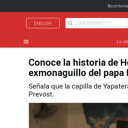
Bicentenar
ENGLISH
menu
Lo úl
Conoce la historia de
exmonaguillo del papa 
Señala que la capilla de Yapater
Prevost.