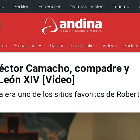
io
Perfiles
Especiales
Normas legales
Turismo
arrow_drop_down
timo
Actualidad
Galería
Canal Online
Videos
Podcas
 Héctor Camacho, compadre y
León XIV [Video]
a era uno de los sitios favoritos de Robert