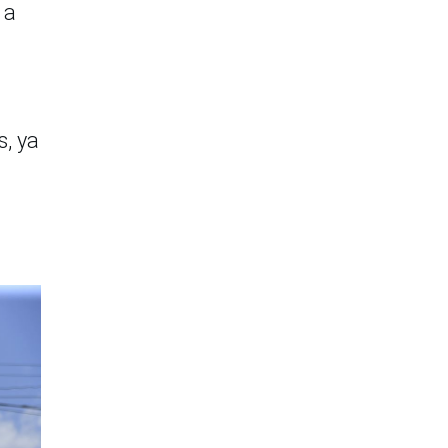
 a
, ya