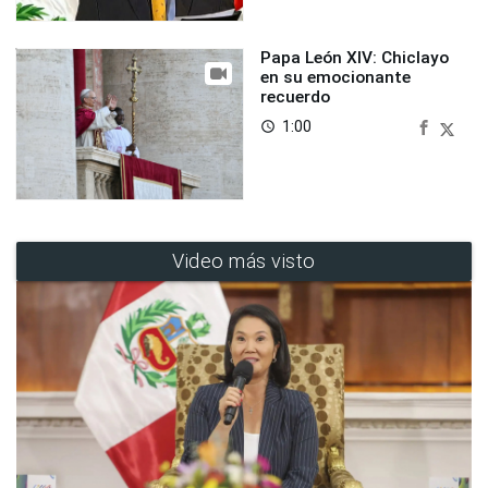
Papa León XIV: Chiclayo
en su emocionante
recuerdo
1:00
access_time
Video más visto