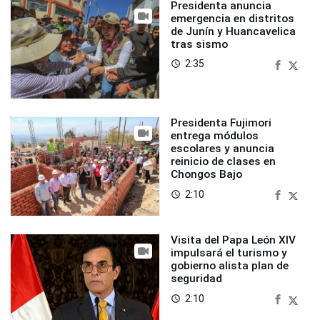
Presidenta anuncia
emergencia en distritos
de Junín y Huancavelica
tras sismo
2:35
access_time
Presidenta Fujimori
entrega módulos
escolares y anuncia
reinicio de clases en
Chongos Bajo
2:10
access_time
Visita del Papa León XIV
impulsará el turismo y
gobierno alista plan de
seguridad
2:10
access_time