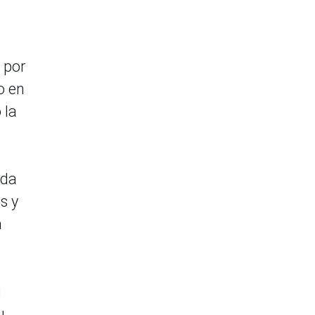
 por
o en
 la
ida
s y
a
u
u