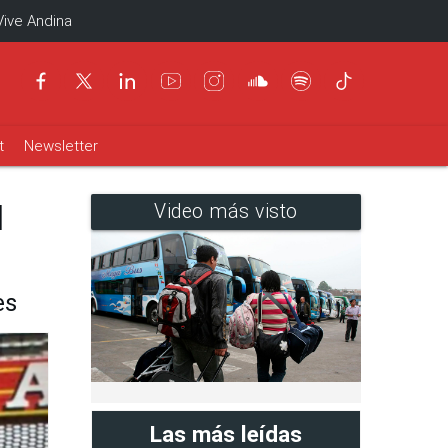
Vive Andina
t
Newsletter
l
Video más visto
es
Las más leídas