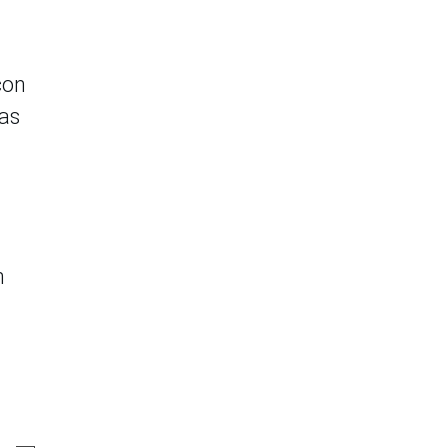
con
as
n