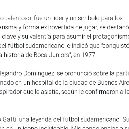
talentoso: fue un líder y un símbolo para los
arisma y forma extrovertida de jugar, se destacó
 clave y su valentía para asumir el protagonism
 del fútbol sudamericano, e indicó que "conquistó
 historia de Boca Juniors", en 1977.
Alejandro Domínguez, se pronunció sobre la part
rnado en un hospital de la ciudad de Buenos Aire
espirador que le asistía, según le confirmaron a l
 Gatti, una leyenda del fútbol sudamericano. S
ron en un ícono inolvidable. Mis condolencias a s