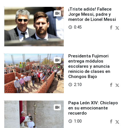
¡Triste adiós! Fallece
Jorge Messi, padre y
mentor de Lionel Messi
0:45
access_time
Presidenta Fujimori
entrega módulos
escolares y anuncia
reinicio de clases en
Chongos Bajo
2:10
access_time
Papa León XIV: Chiclayo
en su emocionante
recuerdo
1:00
access_time