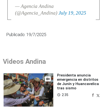
— Agencia Andina
(@Agencia_Andina)
July 19, 2025
Publicado: 19/7/2025
Videos Andina
Presidenta anuncia
emergencia en distritos
de Junín y Huancavelica
tras sismo
2:35
access_time