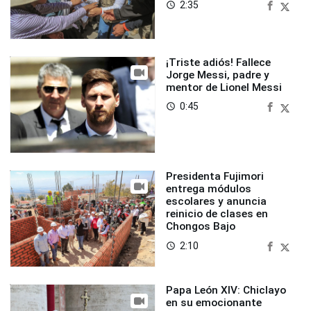
2:35
access_time
¡Triste adiós! Fallece
Jorge Messi, padre y
mentor de Lionel Messi
0:45
access_time
Presidenta Fujimori
entrega módulos
escolares y anuncia
reinicio de clases en
Chongos Bajo
2:10
access_time
Papa León XIV: Chiclayo
en su emocionante