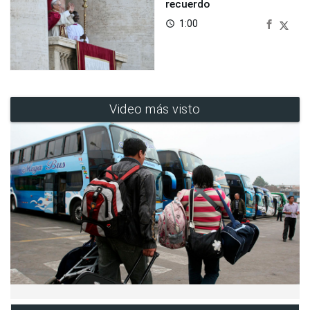
recuerdo
1:00
access_time
Video más visto