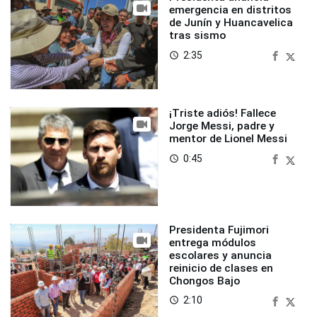
emergencia en distritos
de Junín y Huancavelica
tras sismo
2:35
access_time
¡Triste adiós! Fallece
Jorge Messi, padre y
mentor de Lionel Messi
0:45
access_time
Presidenta Fujimori
entrega módulos
escolares y anuncia
reinicio de clases en
Chongos Bajo
2:10
access_time