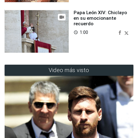
Papa León XIV: Chiclayo
en su emocionante
recuerdo
1:00
access_time
Video más visto