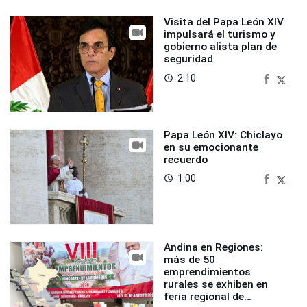
Visita del Papa León XIV
impulsará el turismo y
gobierno alista plan de
seguridad
2:10
access_time
Papa León XIV: Chiclayo
en su emocionante
recuerdo
1:00
access_time
Andina en Regiones:
más de 50
emprendimientos
rurales se exhiben en
feria regional de