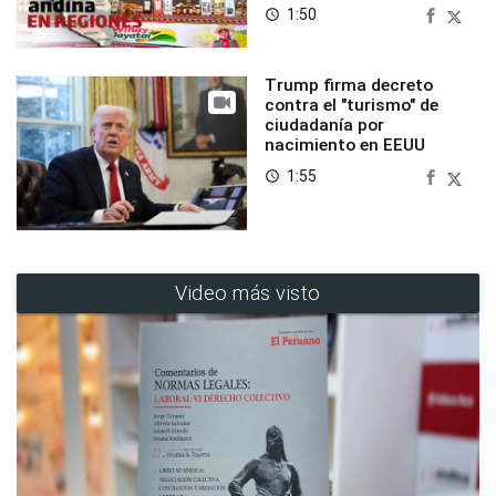
Foncodes
1:50
access_time
Trump firma decreto
contra el "turismo" de
ciudadanía por
nacimiento en EEUU
1:55
access_time
Video más visto