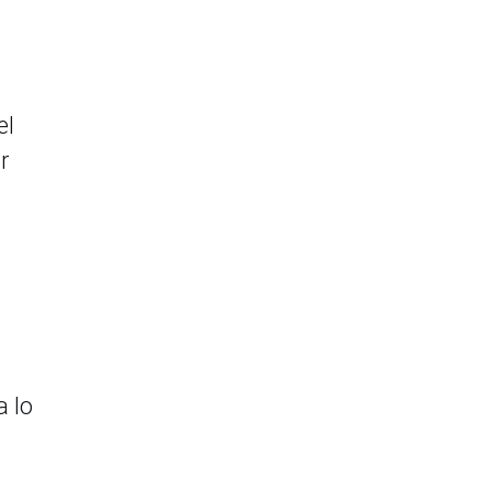
el
r
a lo