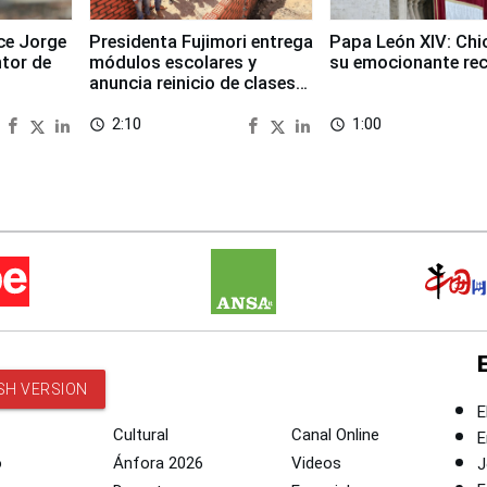
ece Jorge
Presidenta Fujimori entrega
Papa León XIV: Chi
ntor de
módulos escolares y
su emocionante re
anuncia reinicio de clases
en Chongos Bajo
2:10
1:00
access_time
access_time
SH VERSION
E
Cultural
Canal Online
E
o
Ánfora 2026
Videos
J