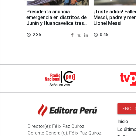
Presidenta anuncia
¡Triste adiós! Fall
emergencia en distritos de
Messi, padre y me
Junín y Huancavelica tras
Lionel Messi
sismo
2:35
0:45
access_time
access_time
ENGLI
Inicio
Director(e): Félix Paz Quiroz
Lo últim
Gerente General(e): Félix Paz Quiroz