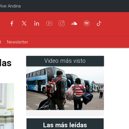
Vive Andina
t
Newsletter
las
Video más visto
Las más leídas