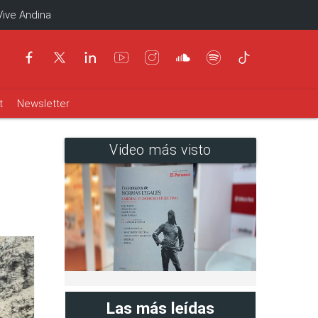
Vive Andina
t
Newsletter
Video más visto
Las más leídas