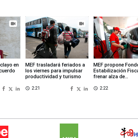
clayo en
MEF trasladará feriados a
MEF propone Fond
cuerdo
los viernes para impulsar
Estabilización Fisc
productividad y turismo
frenar alza de
combustibles
2:21
2:22
access_time
access_time