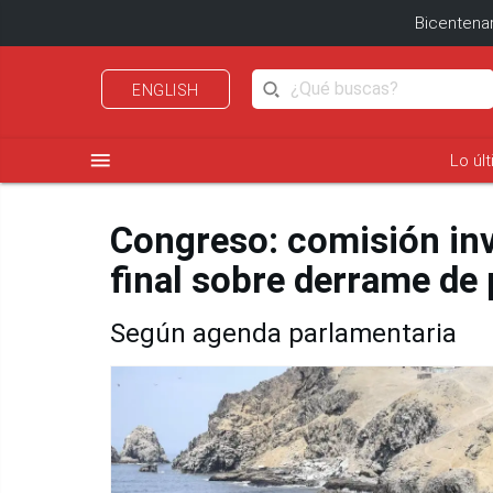
Bicentenar
ENGLISH
menu
Lo úl
Congreso: comisión in
final sobre derrame de
Según agenda parlamentaria