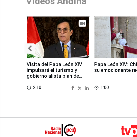
Videos Andina
Visita del Papa León XIV
Papa León XIV: Chi
impulsará el turismo y
su emocionante re
gobierno alista plan de
seguridad
2:10
1:00
access_time
access_time