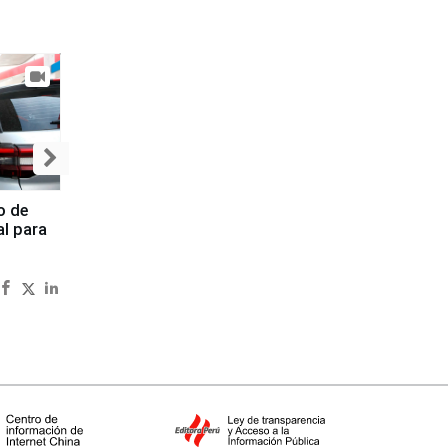
o de
al para