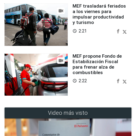
MEF trasladará feriados
a los viernes para
impulsar productividad
y turismo
2:21
access_time
MEF propone Fondo de
Estabilización Fiscal
para frenar alza de
combustibles
2:22
access_time
Video más visto