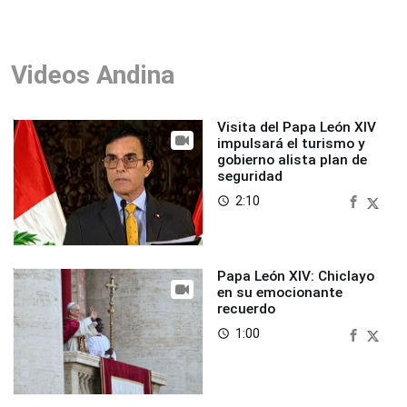
Videos Andina
Visita del Papa León XIV
impulsará el turismo y
gobierno alista plan de
seguridad
2:10
access_time
Papa León XIV: Chiclayo
en su emocionante
recuerdo
1:00
access_time