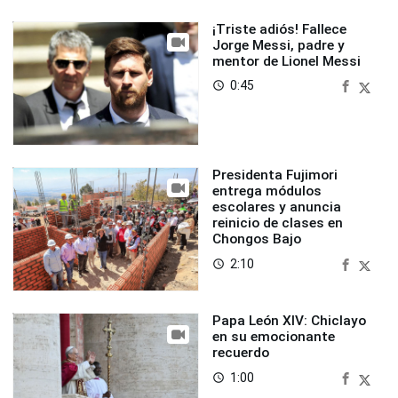
¡Triste adiós! Fallece
Jorge Messi, padre y
mentor de Lionel Messi
0:45
access_time
Presidenta Fujimori
entrega módulos
escolares y anuncia
reinicio de clases en
Chongos Bajo
2:10
access_time
Papa León XIV: Chiclayo
en su emocionante
recuerdo
1:00
access_time