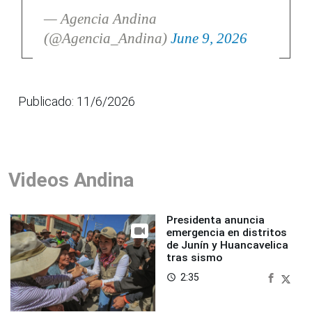
— Agencia Andina
(@Agencia_Andina)
June 9, 2026
Publicado: 11/6/2026
Videos Andina
Presidenta anuncia
emergencia en distritos
de Junín y Huancavelica
tras sismo
2:35
access_time