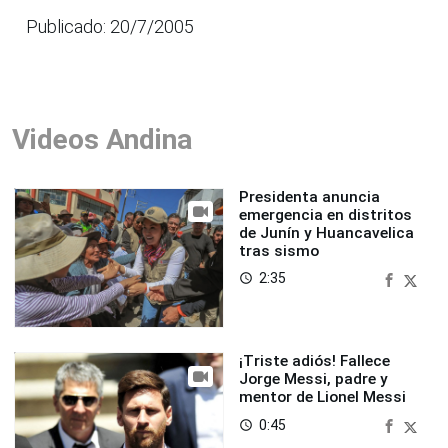
Publicado: 20/7/2005
Videos Andina
Presidenta anuncia
emergencia en distritos
de Junín y Huancavelica
tras sismo
2:35
access_time
¡Triste adiós! Fallece
Jorge Messi, padre y
mentor de Lionel Messi
0:45
access_time