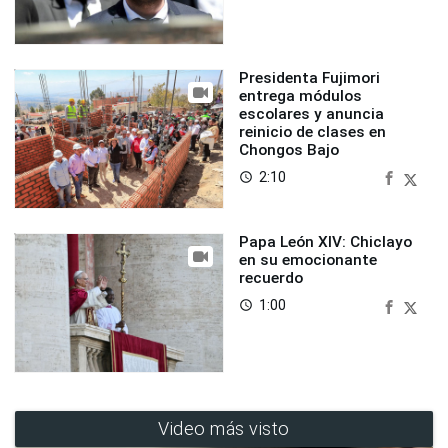
Presidenta Fujimori
entrega módulos
escolares y anuncia
reinicio de clases en
Chongos Bajo
2:10
access_time
Papa León XIV: Chiclayo
en su emocionante
recuerdo
1:00
access_time
Video más visto