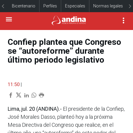
Bicentenario
Perfiles
Especiales
Normas legales
Confiep plantea que Congreso
se “autoreforme” durante
último periodo legislativo
11:50
|
Lima, jul. 20 (ANDINA).-
El presidente de la Confiep,
José Morales Dasso, planteó hoy a la próxima
Mesa Directiva del Congreso que realice, en el
último año, una “autoreforma” de este poder del