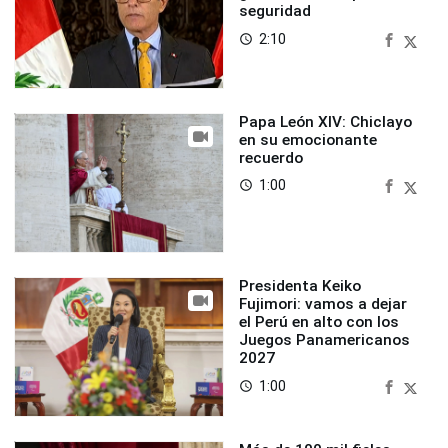
seguridad
2:10
access_time
Papa León XIV: Chiclayo
en su emocionante
recuerdo
1:00
access_time
Presidenta Keiko
Fujimori: vamos a dejar
el Perú en alto con los
Juegos Panamericanos
2027
1:00
access_time