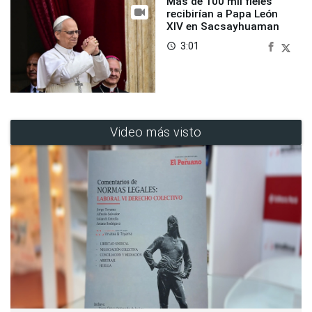
Más de 100 mil fieles
recibirían a Papa León
XIV en Sacsayhuaman
3:01
access_time
Video más visto