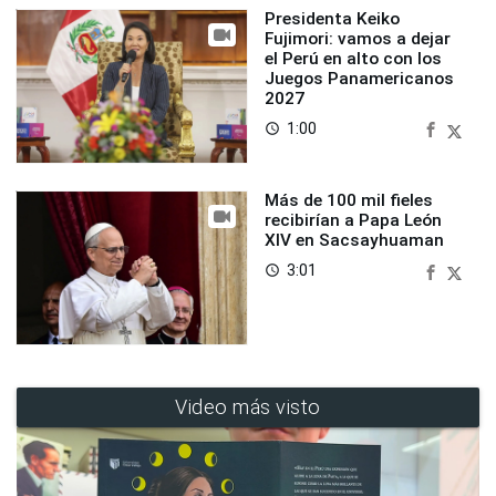
Presidenta Keiko
Fujimori: vamos a dejar
el Perú en alto con los
Juegos Panamericanos
2027
1:00
access_time
Más de 100 mil fieles
recibirían a Papa León
XIV en Sacsayhuaman
3:01
access_time
Video más visto