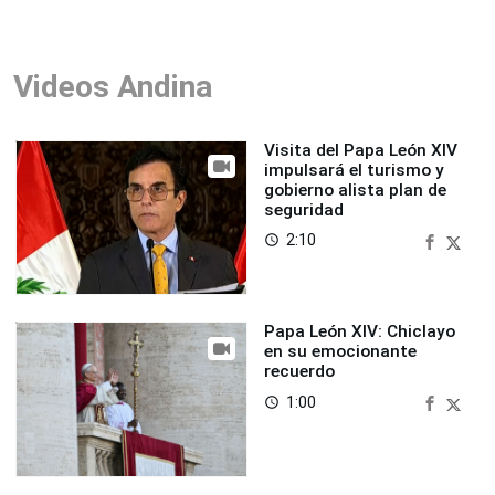
Videos Andina
Visita del Papa León XIV
impulsará el turismo y
gobierno alista plan de
seguridad
2:10
access_time
Papa León XIV: Chiclayo
en su emocionante
recuerdo
1:00
access_time