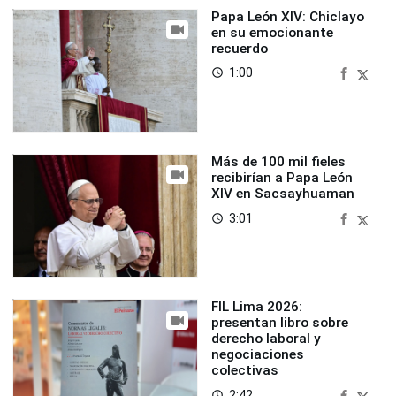
Papa León XIV: Chiclayo
en su emocionante
recuerdo
1:00
access_time
Más de 100 mil fieles
recibirían a Papa León
XIV en Sacsayhuaman
3:01
access_time
FIL Lima 2026:
presentan libro sobre
derecho laboral y
negociaciones
colectivas
2:42
access_time