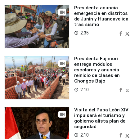
Presidenta anuncia
emergencia en distritos
de Junín y Huancavelica
tras sismo
2:35
access_time
Presidenta Fujimori
entrega módulos
escolares y anuncia
reinicio de clases en
Chongos Bajo
2:10
access_time
Visita del Papa León XIV
impulsará el turismo y
gobierno alista plan de
seguridad
2:10
access_time