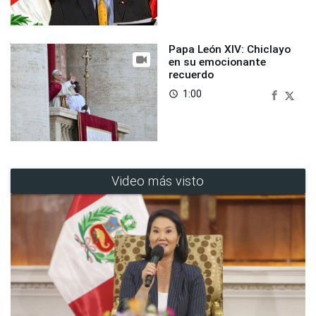
Papa León XIV: Chiclayo
en su emocionante
recuerdo
1:00
access_time
Video más visto