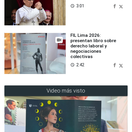
3:01
access_time
FIL Lima 2026:
presentan libro sobre
derecho laboral y
negociaciones
colectivas
2:42
access_time
Video más visto