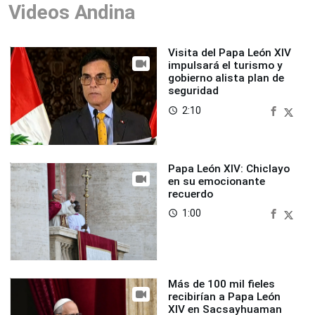
Videos Andina
Visita del Papa León XIV
impulsará el turismo y
gobierno alista plan de
seguridad
2:10
access_time
Papa León XIV: Chiclayo
en su emocionante
recuerdo
1:00
access_time
Más de 100 mil fieles
recibirían a Papa León
XIV en Sacsayhuaman