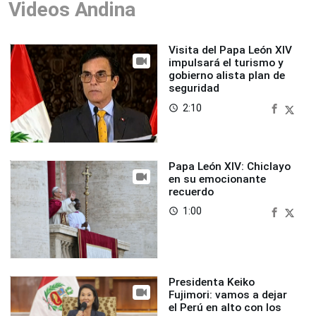
Videos Andina
Visita del Papa León XIV
impulsará el turismo y
gobierno alista plan de
seguridad
2:10
access_time
Papa León XIV: Chiclayo
en su emocionante
recuerdo
1:00
access_time
Presidenta Keiko
Fujimori: vamos a dejar
el Perú en alto con los