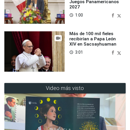
Juegos Panamericanos
2027
1:00
access_time
Más de 100 mil fieles
recibirían a Papa León
XIV en Sacsayhuaman
3:01
access_time
Video más visto