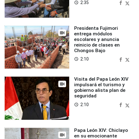
2:35
access_time
Presidenta Fujimori
entrega módulos
escolares y anuncia
reinicio de clases en
Chongos Bajo
2:10
access_time
Visita del Papa León XIV
impulsará el turismo y
gobierno alista plan de
seguridad
2:10
access_time
Papa León XIV: Chiclayo
en su emocionante