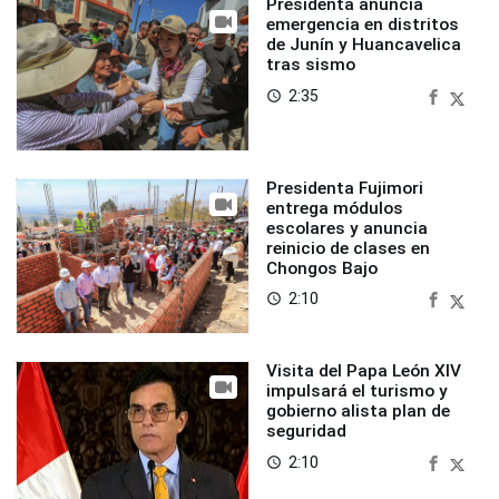
Presidenta anuncia
emergencia en distritos
de Junín y Huancavelica
tras sismo
2:35
access_time
Presidenta Fujimori
entrega módulos
escolares y anuncia
reinicio de clases en
Chongos Bajo
2:10
access_time
Visita del Papa León XIV
impulsará el turismo y
gobierno alista plan de
seguridad
2:10
access_time