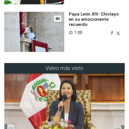
Papa León XIV: Chiclayo
en su emocionante
recuerdo
1:00
access_time
Video más visto