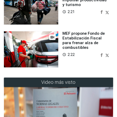
y turismo
2:21
access_time
MEF propone Fondo de
Estabilización Fiscal
para frenar alza de
combustibles
2:22
access_time
Video más visto