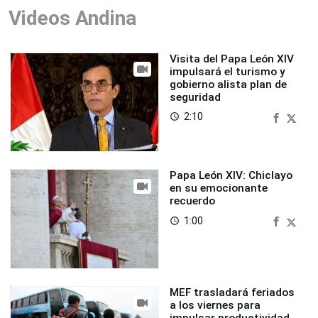
Videos Andina
Visita del Papa León XIV
impulsará el turismo y
gobierno alista plan de
seguridad
2:10
access_time
Papa León XIV: Chiclayo
en su emocionante
recuerdo
1:00
access_time
MEF trasladará feriados
a los viernes para
impulsar productividad