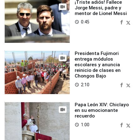
¡Triste adiós! Fallece
Jorge Messi, padre y
mentor de Lionel Messi
0:45
access_time
Presidenta Fujimori
entrega módulos
escolares y anuncia
reinicio de clases en
Chongos Bajo
2:10
access_time
Papa León XIV: Chiclayo
en su emocionante
recuerdo
1:00
access_time