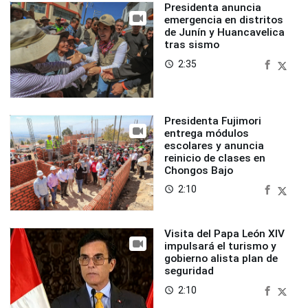
Presidenta anuncia
emergencia en distritos
de Junín y Huancavelica
tras sismo
2:35
access_time
Presidenta Fujimori
entrega módulos
escolares y anuncia
reinicio de clases en
Chongos Bajo
2:10
access_time
Visita del Papa León XIV
impulsará el turismo y
gobierno alista plan de
seguridad
2:10
access_time