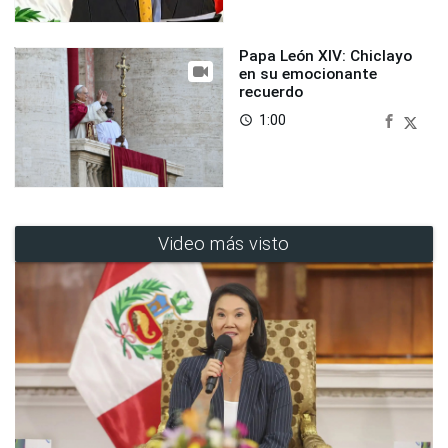
Papa León XIV: Chiclayo
en su emocionante
recuerdo
1:00
access_time
Video más visto