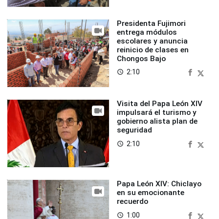
Presidenta Fujimori
entrega módulos
escolares y anuncia
reinicio de clases en
Chongos Bajo
2:10
access_time
Visita del Papa León XIV
impulsará el turismo y
gobierno alista plan de
seguridad
2:10
access_time
Papa León XIV: Chiclayo
en su emocionante
recuerdo
1:00
access_time