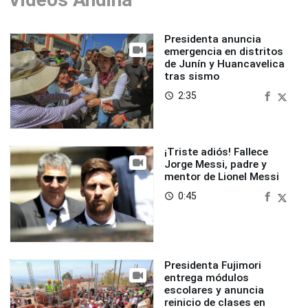
Presidenta anuncia
emergencia en distritos
de Junín y Huancavelica
tras sismo
2:35
access_time
¡Triste adiós! Fallece
Jorge Messi, padre y
mentor de Lionel Messi
0:45
access_time
Presidenta Fujimori
entrega módulos
escolares y anuncia
reinicio de clases en