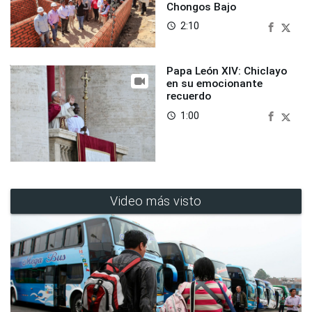
Chongos Bajo
2:10
access_time
Papa León XIV: Chiclayo
en su emocionante
recuerdo
1:00
access_time
Video más visto