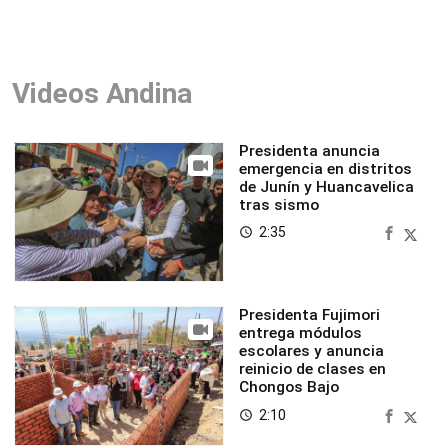
Videos Andina
Presidenta anuncia
emergencia en distritos
de Junín y Huancavelica
tras sismo
2:35
access_time
Presidenta Fujimori
entrega módulos
escolares y anuncia
reinicio de clases en
Chongos Bajo
2:10
access_time