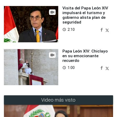
Visita del Papa León XIV
impulsará el turismo y
gobierno alista plan de
seguridad
2:10
access_time
Papa León XIV: Chiclayo
en su emocionante
recuerdo
1:00
access_time
Video más visto