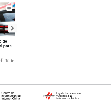
o de
al para