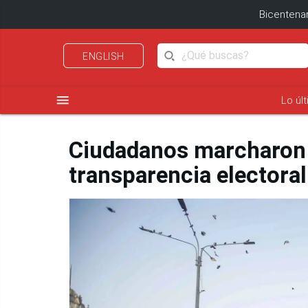
Bicentenar
ENGLISH
menu
Lo úl
Ciudadanos marcharon 
transparencia electoral