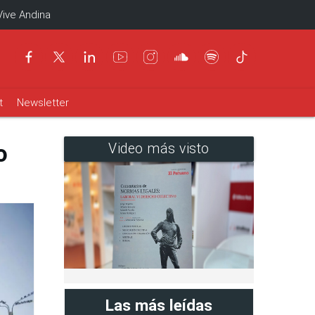
Vive Andina
t
Newsletter
o
Video más visto
Las más leídas