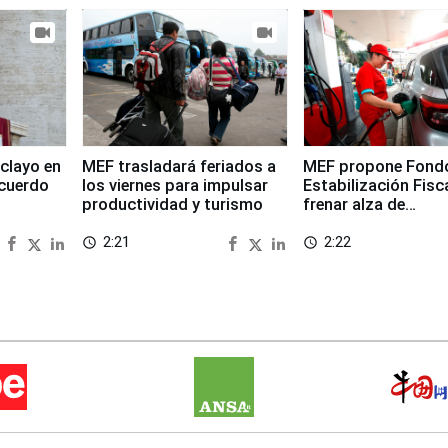
clayo en
MEF trasladará feriados a
MEF propone Fond
cuerdo
los viernes para impulsar
Estabilización Fisc
productividad y turismo
frenar alza de
combustibles
2:21
2:22
access_time
access_time