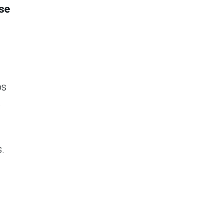
se
os
,
s.