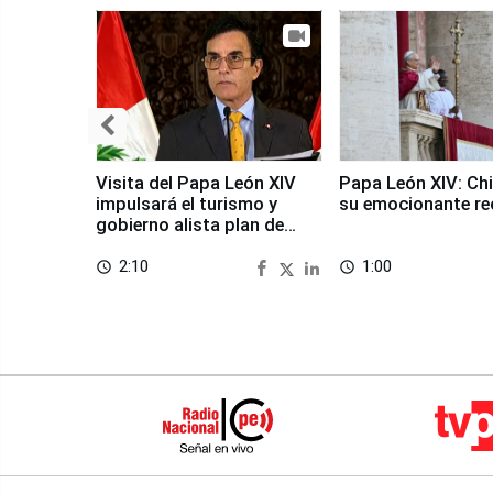
Visita del Papa León XIV
Papa León XIV: Chi
impulsará el turismo y
su emocionante re
gobierno alista plan de
seguridad
2:10
1:00
access_time
access_time