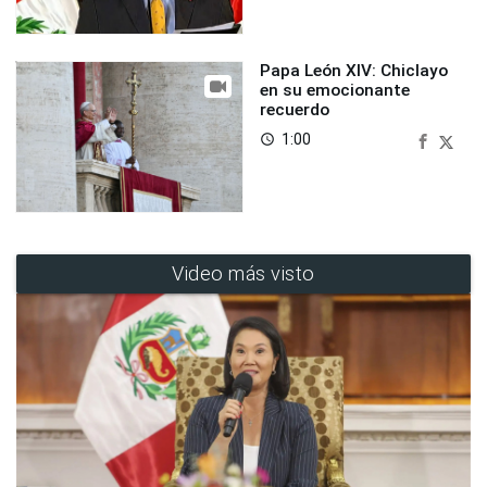
Papa León XIV: Chiclayo
en su emocionante
recuerdo
1:00
access_time
Video más visto