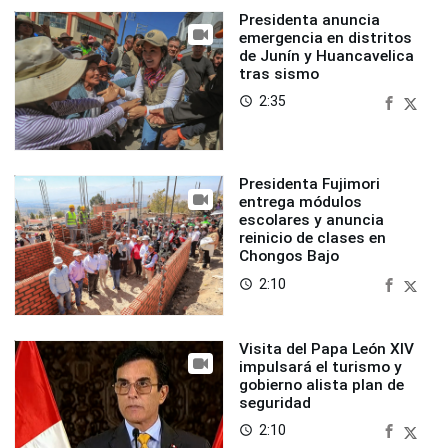
Presidenta anuncia
emergencia en distritos
de Junín y Huancavelica
tras sismo
2:35
access_time
Presidenta Fujimori
entrega módulos
escolares y anuncia
reinicio de clases en
Chongos Bajo
2:10
access_time
Visita del Papa León XIV
impulsará el turismo y
gobierno alista plan de
seguridad
2:10
access_time