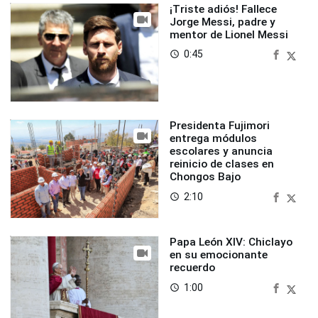
¡Triste adiós! Fallece
Jorge Messi, padre y
mentor de Lionel Messi
0:45
access_time
Presidenta Fujimori
entrega módulos
escolares y anuncia
reinicio de clases en
Chongos Bajo
2:10
access_time
Papa León XIV: Chiclayo
en su emocionante
recuerdo
1:00
access_time