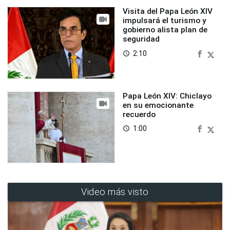
Visita del Papa León XIV
impulsará el turismo y
gobierno alista plan de
seguridad
2:10
access_time
Papa León XIV: Chiclayo
en su emocionante
recuerdo
1:00
access_time
Video más visto