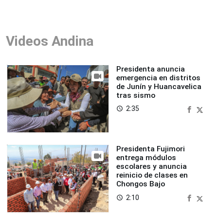
Videos Andina
Presidenta anuncia
emergencia en distritos
de Junín y Huancavelica
tras sismo
2:35
access_time
Presidenta Fujimori
entrega módulos
escolares y anuncia
reinicio de clases en
Chongos Bajo
2:10
access_time