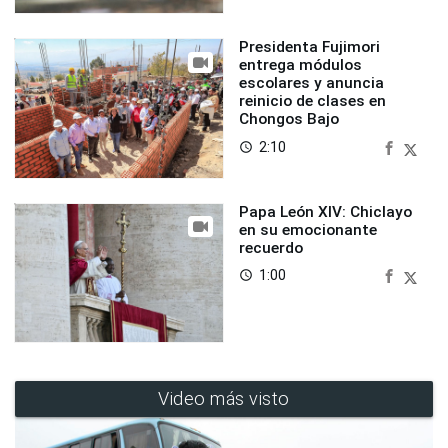
Presidenta Fujimori
entrega módulos
escolares y anuncia
reinicio de clases en
Chongos Bajo
2:10
access_time
Papa León XIV: Chiclayo
en su emocionante
recuerdo
1:00
access_time
Video más visto