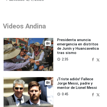
Videos Andina
Presidenta anuncia
emergencia en distritos
de Junín y Huancavelica
tras sismo
2:35
access_time
¡Triste adiós! Fallece
Jorge Messi, padre y
mentor de Lionel Messi
0:45
access_time