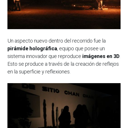
Un aspecto nuevo dentro del recorrido fue la
pirámide holográfica
, equipo que posee un
sistema innovador que reproduce
imágenes en 3D
.
Esto se produce a través de la creación de reflejos
en la superficie y reflexiones.