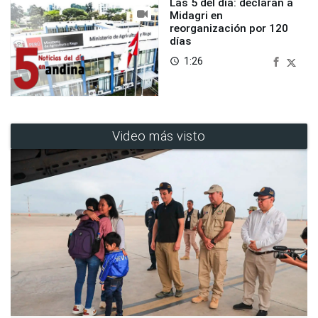
Las 5 del día: declaran a
Midagri en
reorganización por 120
días
1:26
access_time
Video más visto