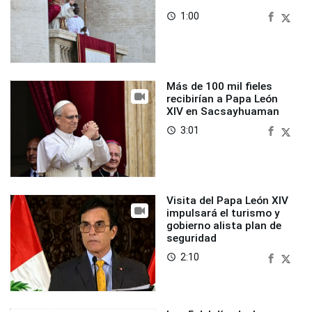
1:00
access_time
Más de 100 mil fieles
recibirían a Papa León
XIV en Sacsayhuaman
3:01
access_time
Visita del Papa León XIV
impulsará el turismo y
gobierno alista plan de
seguridad
2:10
access_time