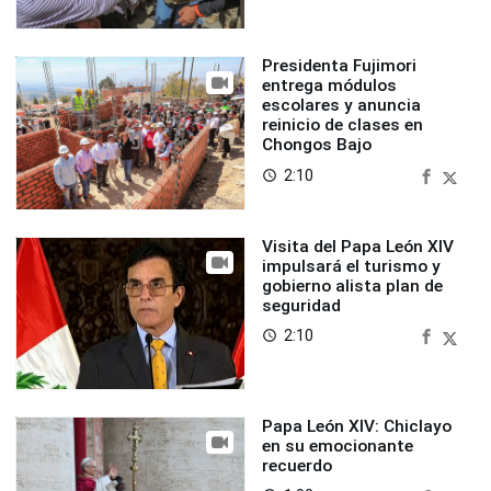
Presidenta Fujimori
entrega módulos
escolares y anuncia
reinicio de clases en
Chongos Bajo
2:10
access_time
Visita del Papa León XIV
impulsará el turismo y
gobierno alista plan de
seguridad
2:10
access_time
Papa León XIV: Chiclayo
en su emocionante
recuerdo