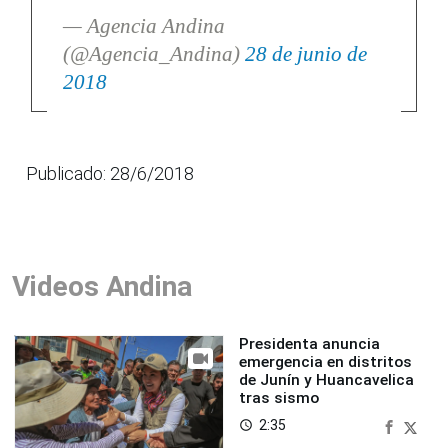
— Agencia Andina
(@Agencia_Andina)
28 de junio de
2018
Publicado: 28/6/2018
Videos Andina
Presidenta anuncia
emergencia en distritos
de Junín y Huancavelica
tras sismo
2:35
access_time