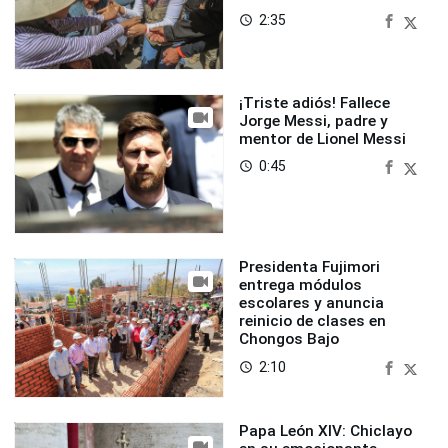
2:35
access_time
¡Triste adiós! Fallece
Jorge Messi, padre y
mentor de Lionel Messi
0:45
access_time
Presidenta Fujimori
entrega módulos
escolares y anuncia
reinicio de clases en
Chongos Bajo
2:10
access_time
Papa León XIV: Chiclayo