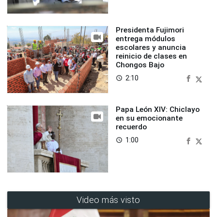
Presidenta Fujimori
entrega módulos
escolares y anuncia
reinicio de clases en
Chongos Bajo
2:10
access_time
Papa León XIV: Chiclayo
en su emocionante
recuerdo
1:00
access_time
Video más visto