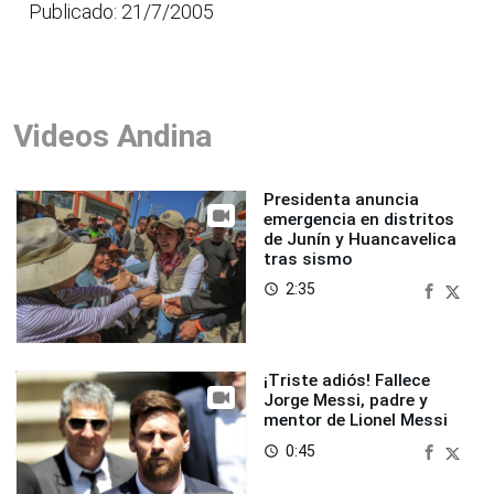
Publicado: 21/7/2005
Videos Andina
Presidenta anuncia
emergencia en distritos
de Junín y Huancavelica
tras sismo
2:35
access_time
¡Triste adiós! Fallece
Jorge Messi, padre y
mentor de Lionel Messi
0:45
access_time