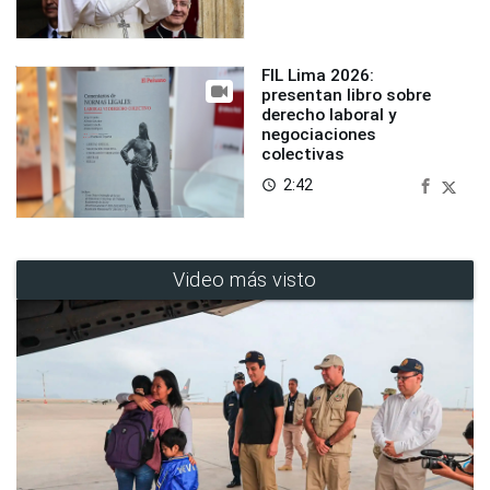
FIL Lima 2026:
presentan libro sobre
derecho laboral y
negociaciones
colectivas
2:42
access_time
Video más visto