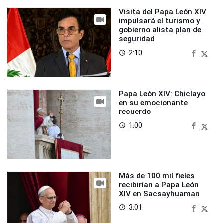
Visita del Papa León XIV
impulsará el turismo y
gobierno alista plan de
seguridad
2:10
access_time
Papa León XIV: Chiclayo
en su emocionante
recuerdo
1:00
access_time
Más de 100 mil fieles
recibirían a Papa León
XIV en Sacsayhuaman
3:01
access_time