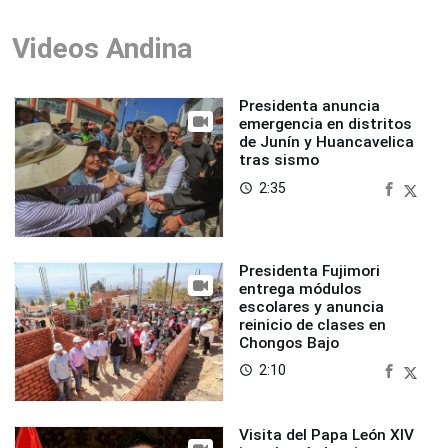
Videos Andina
Presidenta anuncia
emergencia en distritos
de Junín y Huancavelica
tras sismo
2:35
access_time
Presidenta Fujimori
entrega módulos
escolares y anuncia
reinicio de clases en
Chongos Bajo
2:10
access_time
Visita del Papa León XIV