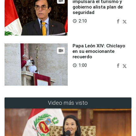
impulsará el turismo y
gobierno alista plan de
seguridad
2:10
access_time
Papa León XIV: Chiclayo
en su emocionante
recuerdo
1:00
access_time
Video más visto