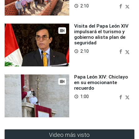
2:10
access_time
Visita del Papa León XIV
impulsará el turismo y
gobierno alista plan de
seguridad
2:10
access_time
Papa León XIV: Chiclayo
en su emocionante
recuerdo
1:00
access_time
Video más visto