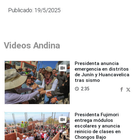
Publicado: 19/5/2025
Videos Andina
Presidenta anuncia
emergencia en distritos
de Junín y Huancavelica
tras sismo
2:35
access_time
Presidenta Fujimori
entrega módulos
escolares y anuncia
reinicio de clases en
Chongos Bajo