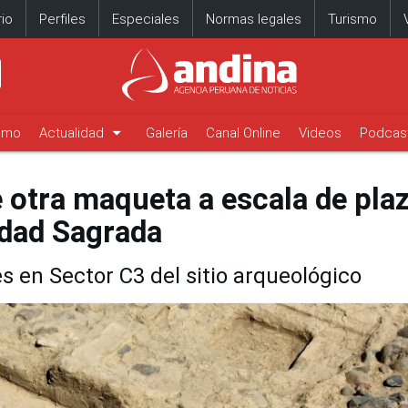
io
Perfiles
Especiales
Normas legales
Turismo
arrow_drop_down
timo
Actualidad
Galería
Canal Online
Videos
Podcas
e otra maqueta a escala de pla
udad Sagrada
 en Sector C3 del sitio arqueológico