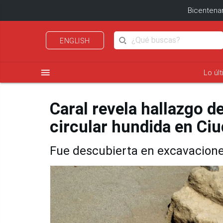
Bicentenar
ENGLISH
menu
Lo úl
Caral revela hallazgo d
circular hundida en Ci
Fue descubierta en excavaciones