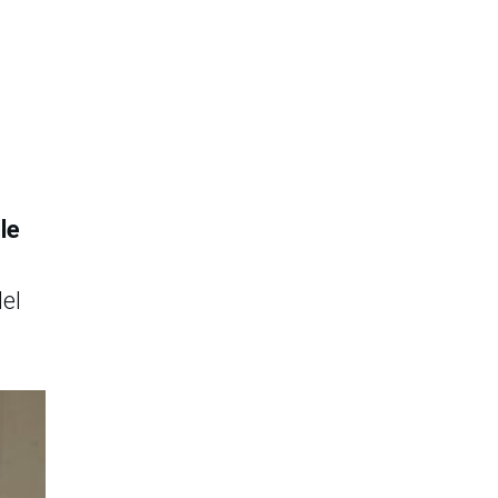
le
el