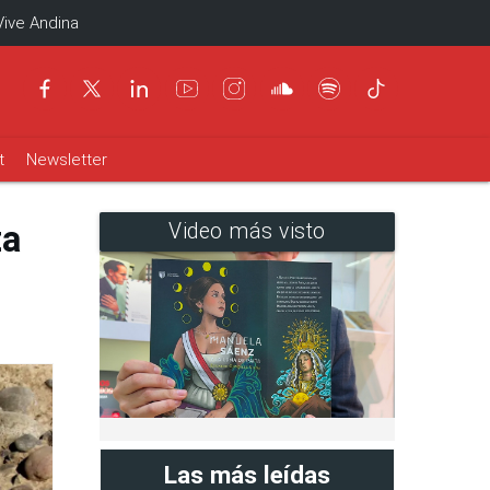
Vive Andina
t
Newsletter
za
Video más visto
Las más leídas