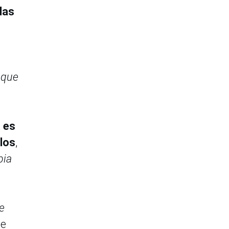
las
 que
,
es
plos
,
bia
e
ne