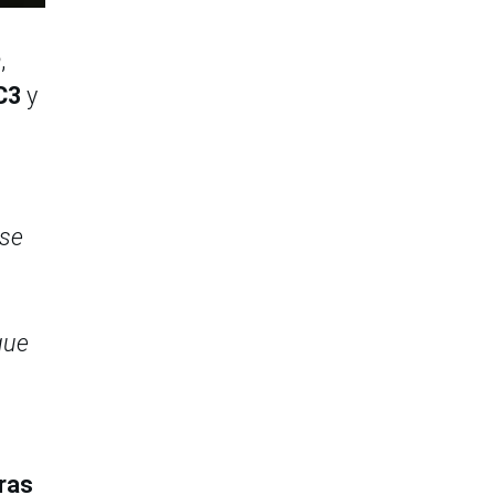
a
,
C3
y
.
rse
que
ras