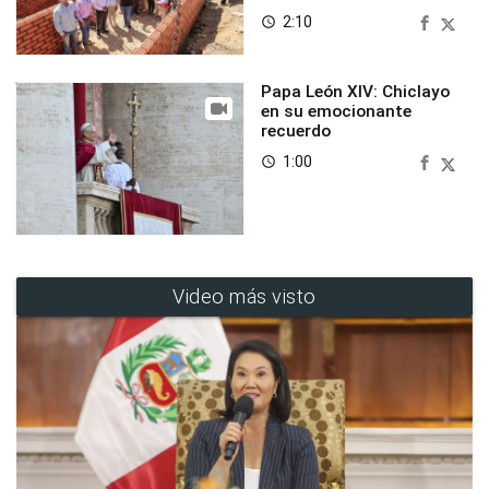
2:10
access_time
Papa León XIV: Chiclayo
en su emocionante
recuerdo
1:00
access_time
Video más visto