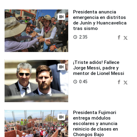
Presidenta anuncia
emergencia en distritos
de Junín y Huancavelica
tras sismo
2:35
access_time
¡Triste adiós! Fallece
Jorge Messi, padre y
mentor de Lionel Messi
0:45
access_time
Presidenta Fujimori
entrega módulos
escolares y anuncia
reinicio de clases en
Chongos Bajo