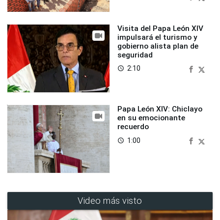
Visita del Papa León XIV
impulsará el turismo y
gobierno alista plan de
seguridad
2:10
access_time
Papa León XIV: Chiclayo
en su emocionante
recuerdo
1:00
access_time
Video más visto