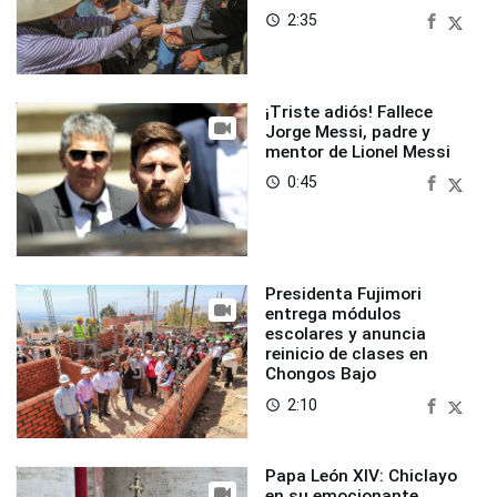
2:35
access_time
¡Triste adiós! Fallece
Jorge Messi, padre y
mentor de Lionel Messi
0:45
access_time
Presidenta Fujimori
entrega módulos
escolares y anuncia
reinicio de clases en
Chongos Bajo
2:10
access_time
Papa León XIV: Chiclayo
en su emocionante