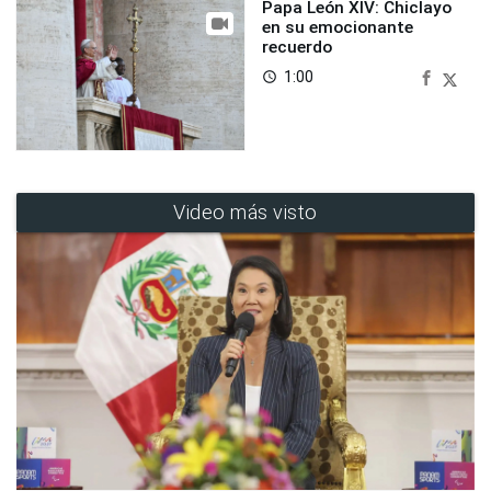
Papa León XIV: Chiclayo
en su emocionante
recuerdo
1:00
access_time
Video más visto