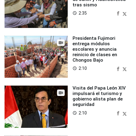
tras sismo
2:35
access_time
Presidenta Fujimori
entrega módulos
escolares y anuncia
reinicio de clases en
Chongos Bajo
2:10
access_time
Visita del Papa León XIV
impulsará el turismo y
gobierno alista plan de
seguridad
2:10
access_time