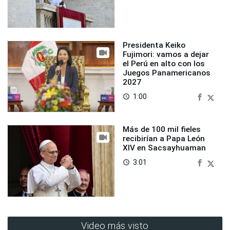
Presidenta Keiko
Fujimori: vamos a dejar
el Perú en alto con los
Juegos Panamericanos
2027
1:00
access_time
Más de 100 mil fieles
recibirían a Papa León
XIV en Sacsayhuaman
3:01
access_time
Video más visto