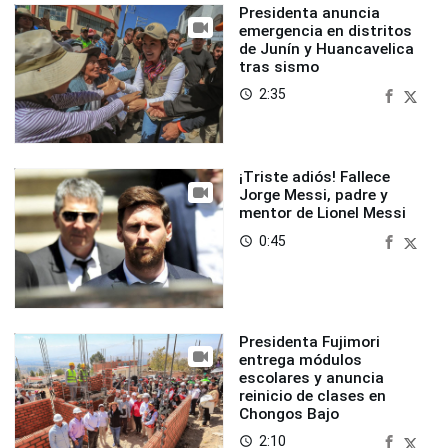
Presidenta anuncia
emergencia en distritos
de Junín y Huancavelica
tras sismo
2:35
access_time
¡Triste adiós! Fallece
Jorge Messi, padre y
mentor de Lionel Messi
0:45
access_time
Presidenta Fujimori
entrega módulos
escolares y anuncia
reinicio de clases en
Chongos Bajo
2:10
access_time