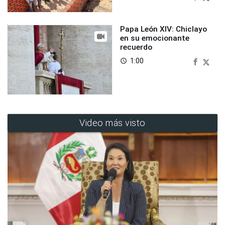
Papa León XIV: Chiclayo
en su emocionante
recuerdo
1:00
access_time
Video más visto