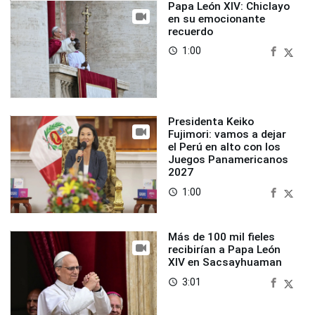
Papa León XIV: Chiclayo
en su emocionante
recuerdo
1:00
access_time
Presidenta Keiko
Fujimori: vamos a dejar
el Perú en alto con los
Juegos Panamericanos
2027
1:00
access_time
Más de 100 mil fieles
recibirían a Papa León
XIV en Sacsayhuaman
3:01
access_time