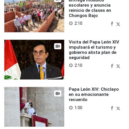
escolares y anuncia
reinicio de clases en
Chongos Bajo
2:10
access_time
Visita del Papa León XIV
impulsará el turismo y
gobierno alista plan de
seguridad
2:10
access_time
Papa León XIV: Chiclayo
en su emocionante
recuerdo
1:00
access_time