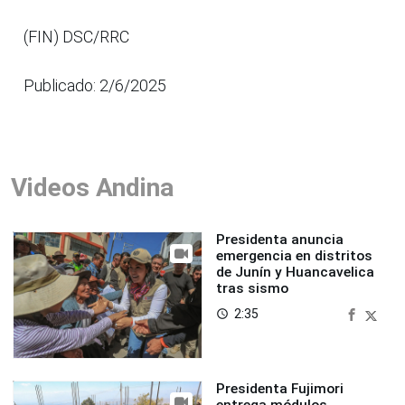
(FIN) DSC/RRC
Publicado: 2/6/2025
Videos Andina
Presidenta anuncia
emergencia en distritos
de Junín y Huancavelica
tras sismo
2:35
access_time
Presidenta Fujimori
entrega módulos