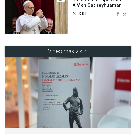
XIV en Sacsayhuaman
3:01
access_time
Video más visto