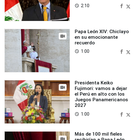
2:10
access_time
Papa León XIV: Chiclayo
en su emocionante
recuerdo
1:00
access_time
Presidenta Keiko
Fujimori: vamos a dejar
el Perú en alto con los
Juegos Panamericanos
2027
1:00
access_time
Más de 100 mil fieles
recibirían a Papa León